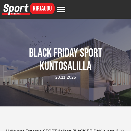
Kirjaudu
Kuntosali 24/7
BLACK FRIDAY SPORT
KUNTOSALILLA
23.11.2025
Hyödynnä Tennarin SPORT Aplicon BLACK FRIDAY ja osta 3 kk