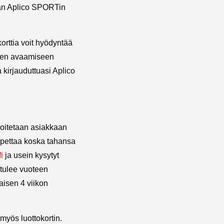
an Aplico SPORTin
orttia voit hyödyntää
oven avaamiseen
kirjauduttuasi Aplico
loitetaan asiakkaan
lopettaa koska tahansa
i
ja usein kysytyt
 tulee vuoteen
aisen 4 viikon
 myös luottokortin.