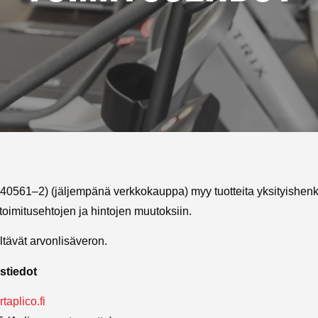
0561–2) (jäljempänä verkkokauppa) myy tuotteita yksityishenk
imitusehtojen ja hintojen muutoksiin.
ltävät arvonlisäveron.
stiedot
taplico.fi