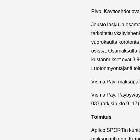
Pivo: Käyttöehdot ovat 
Jousto lasku ja osamak
tarkoitettu yksityishen
vuorokautta korotonta
osissa. Osamaksulla v
kustannukset ovat 3,9
Luotonmyöntäjänä toim
Visma Pay -maksupalv
Visma Pay, Paybyway
037 (arkisin klo 9–17
Toimitus
Aplico SPORTin kuntos
maksun jälkeen. Kirja