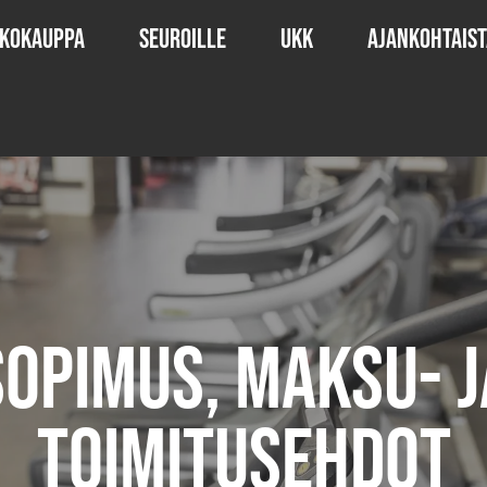
kokauppa
Seuroille
UKK
Ajankohtaist
Sopimus, maksu- j
toimitusehdot