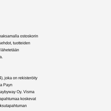
n maksamalla ostoskorin
ehdot, tuotteiden
a lähetetään
ta.
 joka on rekisteröity
ma Payn
i Paybyway Oy. Visma
utapahtumaa koskevat
 maksutapahtuman