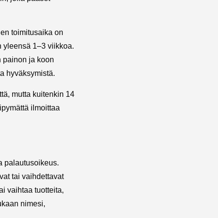
iden toimitusaika on
on yleensä 1–3 viikkoa.
n painon ja koon
ta hyväksymistä.
ttä, mutta kuitenkin 14
ipymättä ilmoittaa
a palautusoikeus.
vat tai vaihdettavat
i vaihtaa tuotteita,
ukaan nimesi,