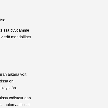
itse.
auksissa pyydämme
s viedä mahdolliset
rran aikana voit
loissa on
 käyttöön.
uissa todistettuaan
aa automaattisesti