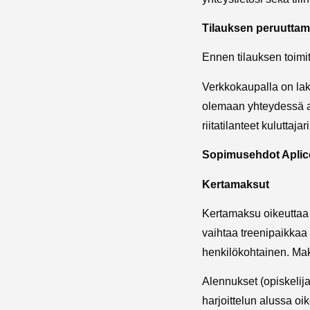
Tilauksen peruuttami
Ennen tilauksen toimit
Verkkokaupalla on la
olemaan yhteydessä
riitatilanteet kuluttaj
Sopimusehdot Aplic
Kertamaksut
Kertamaksu oikeuttaa 
vaihtaa treenipaikkaa 
henkilökohtainen. Maks
Alennukset (opiskelija
harjoittelun alussa o