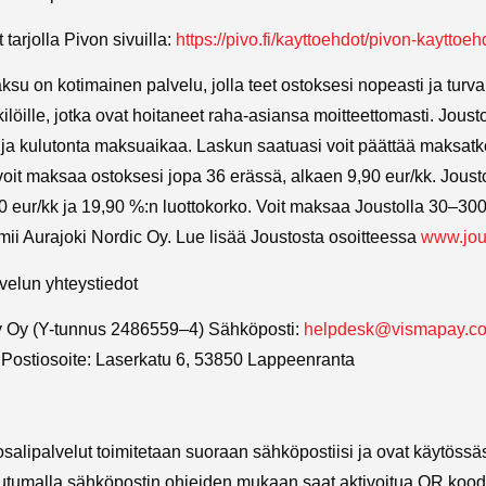
tarjolla Pivon sivuilla:
https://pivo.fi/kayttoehdot/pivon-kayttoeh
su on kotimainen palvelu, jolla teet ostoksesi nopeasti ja turval
kilöille, jotka ovat hoitaneet raha-asiansa moitteettomasti. Joust
 ja kulutonta maksuaikaa. Laskun saatuasi voit päättää maksat
oit maksaa ostoksesi jopa 36 erässä, alkaen 9,90 eur/kk. Jou
0 eur/kk ja 19,90 %:n luottokorko. Voit maksaa Joustolla 30–300
ii Aurajoki Nordic Oy. Lue lisää Joustosta osoitteessa
www.jou
elun yhteystiedot
 Oy (Y-tunnus 2486559–4) Sähköposti:
helpdesk@vismapay.c
) Postiosoite: Laserkatu 6, 53850 Lappeenranta
alipalvelut toimitetaan suoraan sähköpostiisi ja ovat käytössäsi
utumalla sähköpostin ohjeiden mukaan saat aktivoitua QR koodi