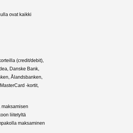
lla ovat kaikki
eilla (credit/debit),
rdea, Danske Bank,
nken, Ålandsbanken,
MasterCard -kortit,
sa maksamisen
on liitetyltä
lompakolla maksaminen