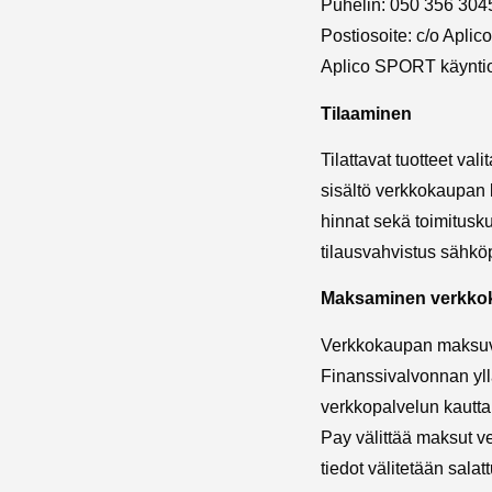
Puhelin: 050 356 3045
Postiosoite: c/o Apli
Aplico SPORT käyntio
Tilaaminen
Tilattavat tuotteet va
sisältö verkkokaupan 
hinnat sekä toimitusku
tilausvahvistus sähköp
Maksaminen verkko
Verkkokaupan maksuväl
Finanssivalvonnan yl
verkkopalvelun kautta
Pay välittää maksut v
tiedot välitetään sal