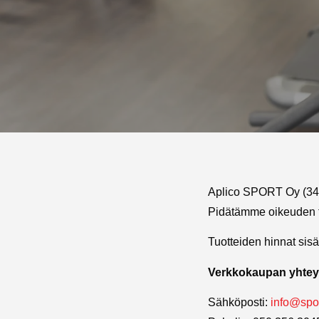
Aplico SPORT Oy (344
Pidätämme oikeuden to
Tuotteiden hinnat sisä
Verkkokaupan yhtey
Sähköposti:
info@spor