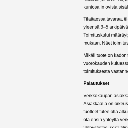
kuntosalin ovista sisäl
Tilattaessa tavaraa, ti
yleensä 3–5 arkipäivää.
Toimituskulut määräyty
mukaan. Näet toimitu
Mikäli tuote on kadonnu
vuorokauden kuluessa 
toimituksesta vastanne
Palautukset
Verkkokaupan asiakkaa
Asiakkaalla on oikeus v
tuotteet tulee olla al
ota ensin yhteyttä ve
yhteystietosi sekä ti