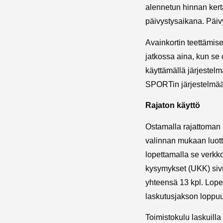
alennetun hinnan ker
päivystysaikana. Päiv
Avainkortin teettämise
jatkossa aina, kun se
käyttämällä järjestel
SPORTin järjestelmään
Rajaton käyttö
Ostamalla rajattoman 
valinnan mukaan luott
lopettamalla se verk
kysymykset (UKK) sivul
yhteensä 13 kpl. Lope
laskutusjakson loppu
Toimistokulu laskuilla