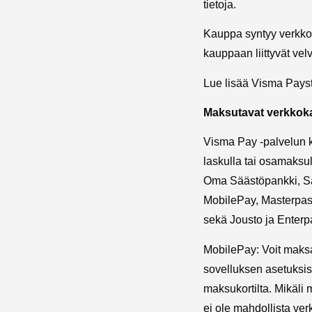
tietoja.
Kauppa syntyy verkkok
kauppaan liittyvät velv
Lue lisää Visma Pays
Maksutavat verkko
Visma Pay -palvelun ka
laskulla tai osamaksu
Oma Säästöpankki, Sä
MobilePay, Masterpass,
sekä Jousto ja Enterpa
MobilePay: Voit maks
sovelluksen asetuksis
maksukortilta. Mikäl
ei ole mahdollista v