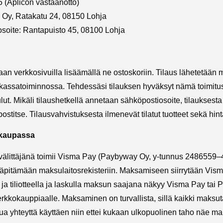
 (Aplicon vastaanotto)
co Oy, Ratakatu 24, 08150 Lohja
soite: Rantapuisto 45, 08100 Lohja
litaan verkkosivuilla lisäämällä ne ostoskoriin. Tilaus lähetetää
kassatoiminnossa. Tehdessäsi tilauksen hyväksyt nämä toimitus
lut. Mikäli tilaushetkellä annetaan sähköpostiosoite, tilauksest
ostitse. Tilausvahvistuksesta ilmenevät tilatut tuotteet sekä hin
kaupassa
ittäjänä toimii Visma Pay (Paybyway Oy, y-tunnus 2486559–4),
läpitämään maksulaitosrekisteriin. Maksamiseen siirrytään Vis
 ja tiliotteella ja laskulla maksun saajana näkyy Visma Pay ta
erkkokauppiaalle. Maksaminen on turvallista, sillä kaikki maks
attua yhteyttä käyttäen niin ettei kukaan ulkopuolinen taho näe