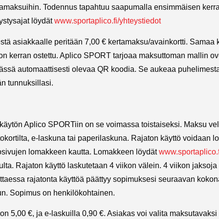
tamaksuihin. Todennus tapahtuu saapumalla ensimmäisen kerr
ystysajat löydät
www.sportaplico.fi/yhteystiedot
stä asiakkaalle peritään 7,00 € kertamaksu/avainkortti. Samaa k
 on kerran ostettu. Aplico SPORT tarjoaa maksuttoman mallin 
mässä automaattisesti olevaa QR koodia. Se aukeaa puhelimesta 
 tunnuksillasi.
käytön Aplico SPORTiin on se voimassa toistaiseksi. Maksu ve
okortilta, e-laskuna tai paperilaskuna. Rajaton käyttö voidaan 
kosivujen lomakkeen kautta. Lomakkeen löydät
www.sportaplico.f
ta. Rajaton käyttö laskutetaan 4 viikon välein. 4 viikon jaksoja
ttaessa rajatonta käyttöä päättyy sopimuksesi seuraavan kokon
un. Sopimus on henkilökohtainen.
 on 5,00 €, ja e-laskuilla 0,90 €. Asiakas voi valita maksutavaksi