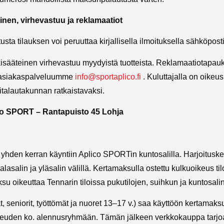
nen, virhevastuu ja reklamaatiot
usta tilauksen voi peruuttaa kirjallisella ilmoituksella sähköpost
kisääteinen virhevastuu myydyistä tuotteista. Reklamaatiotap
 asiakaspalveluumme
info@sportaplico.fi
. Kuluttajalla on oikeu
ariitalautakunnan ratkaistavaksi.
o SPORT – Rantapuisto 45 Lohja
yhden kerran käyntiin Aplico SPORTin kuntosalilla. Harjoituske
alasalin ja yläsalin välillä. Kertamaksulla ostettu kulkuoikeus ti
u oikeuttaa Tennarin tiloissa pukutilojen, suihkun ja kuntosalin
t, seniorit, työttömät ja nuoret 13–17 v.) saa käyttöön kertamaks
ikeuden ko. alennusryhmään. Tämän jälkeen verkkokauppa tarjo