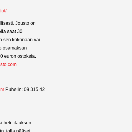
dot/
lisesti. Jousto on
olla saat 30
ko sen kokonaan vai
sto osamaksun
0 euron ostoksia.
sto.com
om
Puhelin: 09 315 42
 heti tilauksen
n, jolla pääset