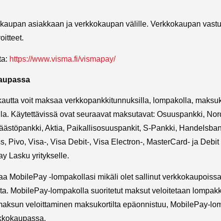
aupan asiakkaan ja verkkokaupan välille. Verkkokaupan vastuu
oitteet.
ta:
https://www.visma.fi/vismapay/
kaupassa
utta voit maksaa verkkopankkitunnuksilla, lompakolla, maksukort
lla. Käytettävissä ovat seuraavat maksutavat: Osuuspankki, No
ästöpankki, Aktia, Paikallisosuuspankit, S-Pankki, Handelsba
 Pivo, Visa-, Visa Debit-, Visa Electron-, MasterCard- ja Debit 
y Lasku yritykselle.
aa MobilePay -lompakollasi mikäli olet sallinut verkkokaupois
ta. MobilePay-lompakolla suoritetut maksut veloitetaan lompakko
i maksun veloittaminen maksukortilta epäonnistuu, MobilePay-
erkkokaupassa.