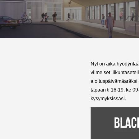
Nyt on aika hyödyntää
viimeiset liikuntasetel
aloituspäivämääräksi 
tapaan ti 16-19, ke 09-
kysymyksissäsi.