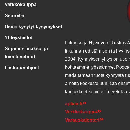
Verkkokauppa
a
Seuroille
Usein kysytyt kysymykset
Yhteystiedot
Liikunta- ja Hyvinvointikeskus A
Sopimus, maksu- ja
liikunnan edistämisen ja hyvin
toimitusehdot
2004. Kynnyksen ylitys on usein
kohtaamme työssämme. Podcas
Laskutusohjeet
madaltamaan tuota kynnystä tuo
aiheita keskusteluun. Ota ensi
kuulokkeet korville. Tervetuloa 
aplico.fi
Verkkokauppa
Varauskalenteri