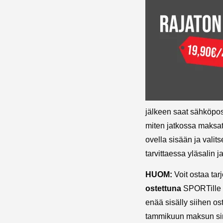
jälkeen saat sähköposti
miten jatkossa maksat 4
ovella sisään ja valits
tarvittaessa yläsalin ja
HUOM:
Voit ostaa tar
ostettuna
SPORTille v
enää sisälly siihen os
tammikuun maksun sin