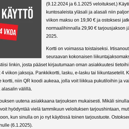
(9.12.2024 ja 6.1.2025 veloitukset.) Käy
kuntosaleista yläsali ja alasali niin paljo
viikon maksu on 19,90 € ja ostoksesi jat
normaalihinnalla 29,90 € tarjousjakson 
2025.
Kortti on voimassa toistaiseksi. Irtisanou
seuraavan kokonaisen liikuntajaksomaks
isi linkin, josta pääset kirjautumaan oman asiakkuutesi tietoihin.
 viikon jaksoja. Pankkikortti, lasku, e-lasku tai liikuntasetelit. 
e kortti, niin QR koodi aukeaa, jolla voit liikkua pukutiloihin ja 
 alasalin välillä.
jouksen uutena asiakkaana tarjouksen mukaisesti. Mikäli sinull
oit hyödyntää vielä tammikuun veloituksen tarjoushintaan, mutta
toon, kun sinulla on jo nyt käytössä toinen tarjoustuote. Ostok
ulle (6.1.2025).