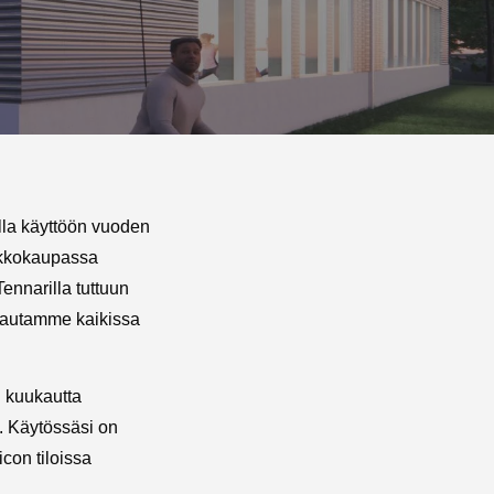
lla käyttöön vuoden
verkkokaupassa
ennarilla tuttuun
 autamme kaikissa
 kuukautta
€. Käytössäsi on
icon tiloissa