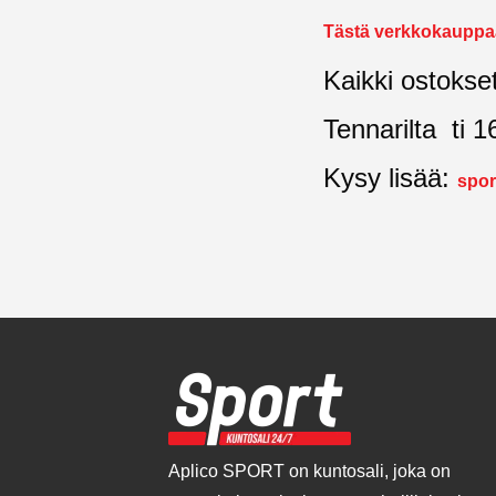
Tästä verkkokauppaa
Kaikki ostokse
Tennarilta ti 1
Kysy lisää:
spor
Aplico SPORT on kuntosali, joka on