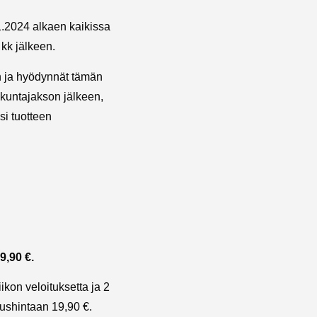
1.2024 alkaen kaikissa
 kk jälkeen.
n ja hyödynnät tämän
ikuntajakson jälkeen,
si tuotteen
,90 €.
iikon veloituksetta ja 2
oushintaan 19,90 €.