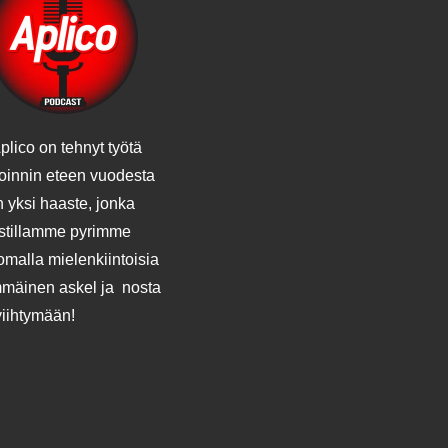
plico on tehnyt työtä
voinnin eteen vuodesta
 yksi haaste, jonka
tillamme pyrimme
malla mielenkiintoisia
mmäinen askel ja nosta
viihtymään!