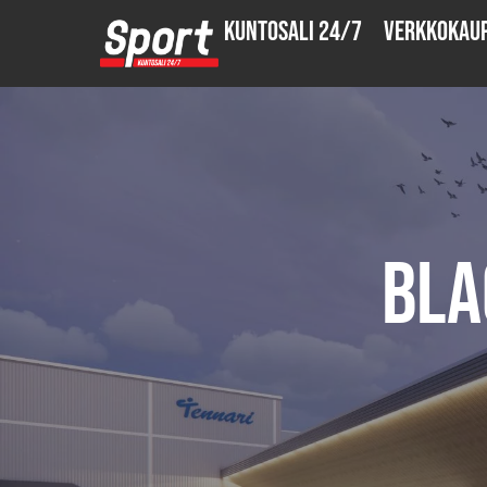
Kuntosali 24/7
Verkkokau
Bla