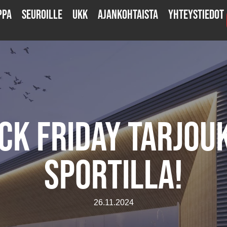
ppa
Seuroille
UKK
Ajankohtaista
Yhteystiedot
ck Friday tarjou
SPORTilla!
26.11.2024