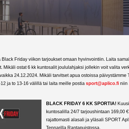
 Black Friday viikon tarjoukset omaan hyvinvointiin. Laita sama
it. Mikäli ostat 6 kk kuntosalit joululahjaksi jollekin voit valita 
vaikka 24.12.2024. Mikäli tarvitset apua ostoissa päivystämme T
12 ja to 13-16 välillä tai laita meille postia
sport@aplico.fi
niin
BLACK FRIDAY 6 KK SPORTIA!
Kuusi
kuntosalilla 24/7 tarjoushintaan 169,00 
rajattomasti alasali ja yläsali SPORT Apl
Tennarilla Rantapuistossa.