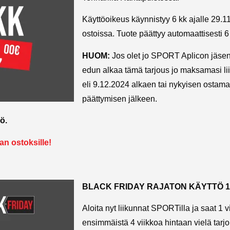
Käyttöoikeus käynnistyy 6 kk ajalle 29.1
ostoissa. Tuote päättyy automaattisesti 6
HUOM:
Jos olet jo SPORT Aplicon jäse
edun alkaa tämä tarjous jo maksamasi li
eli 9.12.2024 alkaen tai nykyisen ostama
päättymisen jälkeen.
ö.
n ostoksille!
BLACK FRIDAY RAJATON KÄYTTÖ 19
Aloita nyt liikunnat SPORTilla ja saat 1 v
ensimmäistä 4 viikkoa hintaan vielä tarj