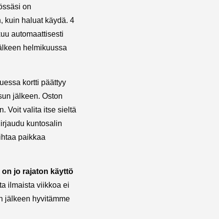
tössäsi on
n, kuin haluat käydä. 4
kuu automaattisesti
jälkeen helmikuussa
tuessa kortti päättyy
un jälkeen. Oston
 Voit valita itse sieltä
Kirjaudu kuntosalin
vaihtaa paikkaa
a
on jo rajaton käyttö
 ilmaista viikkoa ei
sen jälkeen hyvitämme