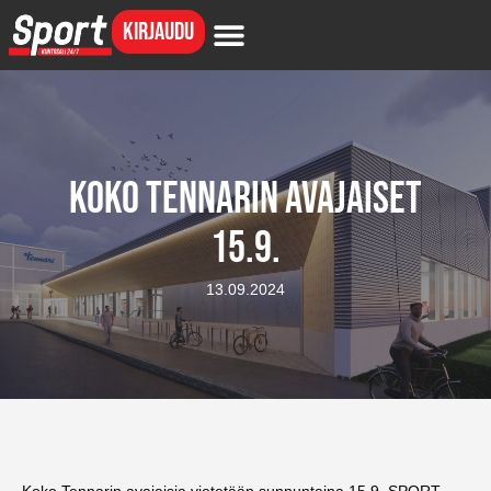
Kirjaudu
Kuntosali 24/7
Koko Tennarin avajaiset
15.9.
13.09.2024
Koko Tennarin avajaisia vietetään sunnuntaina 15.9. SPORT