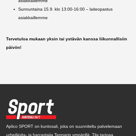
asiakkaillemme
Sunnuntaina 15.9. klo 13:00-16:00 – laiteopastus
asiakkaillemme
Tervetuloa mukaan yksin tai ystävän kanssa liikunnallisiin
päiviin!
Aplico SPORT on kuntosali, joka on suunniteltu palvelemaan
urheilijoita- ja harrastajia Tennarin ympärillä. Tila tarjoaa