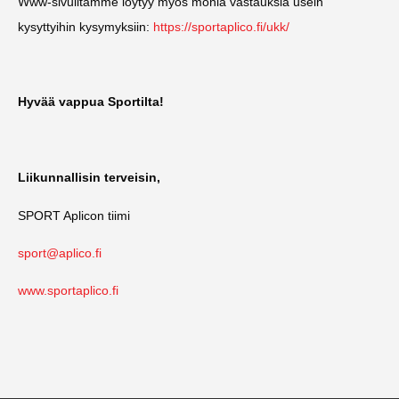
Www-sivuiltamme löytyy myös monia vastauksia usein
kysyttyihin kysymyksiin:
https://sportaplico.fi/ukk/
Hyvää vappua Sportilta!
Liikunnallisin terveisin,
SPORT Aplicon tiimi
sport@aplico.fi
www.sportaplico.fi